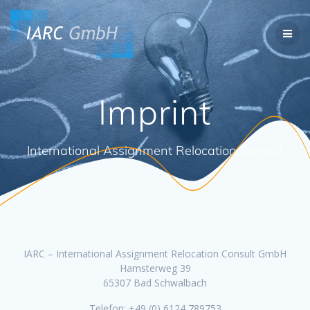
Skip
to
content
Imprint
International Assignment Relocation Consult
IARC – International Assignment Relocation Consult GmbH
Hamsterweg 39
65307 Bad Schwalbach
Telefon: +49 (0) 6124 789753